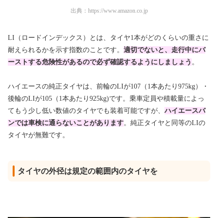
出典：
https://www.amazon.co.jp
LI（ロードインデックス）とは、タイヤ1本がどのくらいの重さに
耐えられるかを示す指数のことです。
適切でないと、走行中にバ
ーストする危険性があるので必ず確認するようにしましょう
。
ハイエースの純正タイヤは、前輪のLIが107（1本あたり975kg）・
後輪のLIが105（1本あたり925kg)です。乗車定員や積載量によっ
てもう少し低い数値のタイヤでも装着可能ですが、
ハイエースバ
ンでは車検に通らないことがあります
。純正タイヤと同等のLIの
タイヤが無難です。
タイヤの外径は規定の範囲内のタイヤを