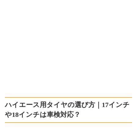
ハイエース用タイヤの選び方｜17インチ
や18インチは車検対応？