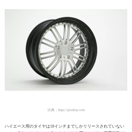
出典：
https://pixabay.com
ハイエース用のタイヤは18インチまでしかリリースされていない