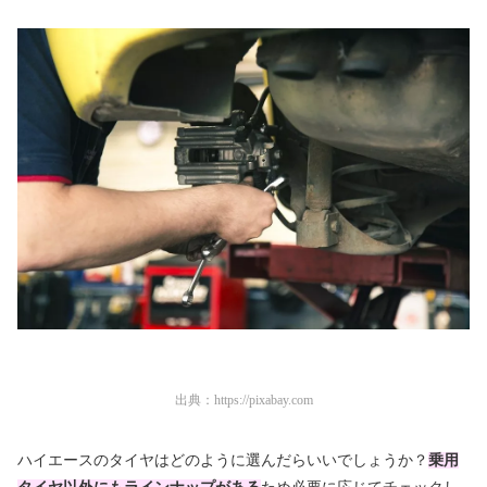
出典：
https://pixabay.com
ハイエースのタイヤはどのように選んだらいいでしょうか？
乗用