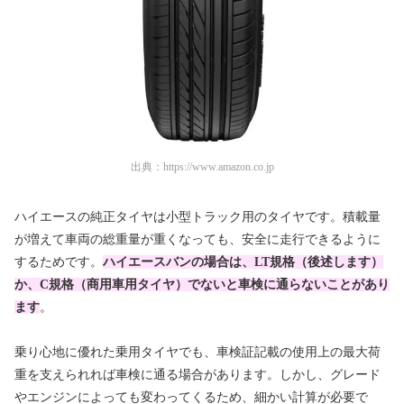
出典：
https://www.amazon.co.jp
ハイエースの純正タイヤは小型トラック用のタイヤです。積載量
が増えて車両の総重量が重くなっても、安全に走行できるように
するためです。
ハイエースバンの場合は、LT規格（後述します）
か、C規格（商用車用タイヤ）でないと車検に通らないことがあり
ます
。
乗り心地に優れた乗用タイヤでも、車検証記載の使用上の最大荷
重を支えられれば車検に通る場合があります。しかし、グレード
やエンジンによっても変わってくるため、細かい計算が必要で