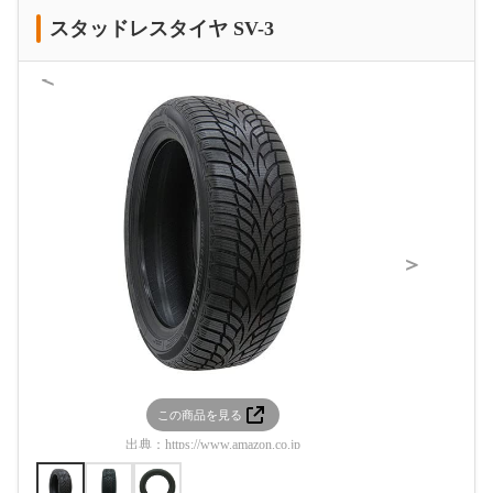
スタッドレスタイヤ SV-3
＜
＞
この商品を見る
この
出典：
https://www.amazon.co.jp
出典：
htt