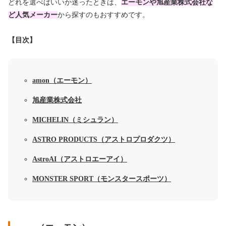
どれを選べばいいか迷ったときは、
エーモンや旭産業株式会社な
ど人気メーカー
から探すのもおすすめです。
【目次】
amon（エーモン）
旭産業株式会社
MICHELIN（ミシュラン）
ASTRO PRODUCTS（アストロプロダクツ）
AstroAI（アストロエーアイ）
MONSTER
SPORT（モンスタースポーツ）