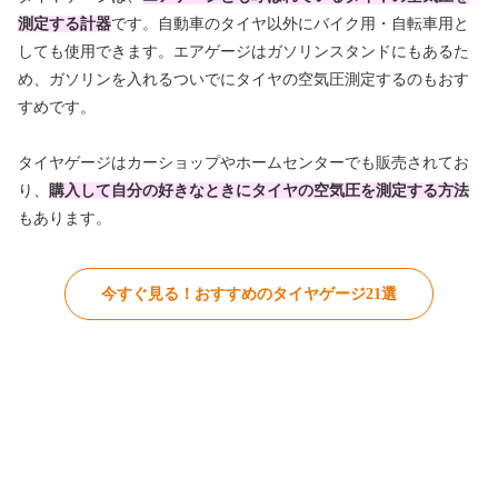
測定する計器
です。自動車のタイヤ以外にバイク用・自転車用と
しても使用できます。エアゲージはガソリンスタンドにもあるた
め、ガソリンを入れるついでにタイヤの空気圧測定するのもおす
すめです。
タイヤゲージはカーショップやホームセンターでも販売されてお
り、
購入して自分の好きなときにタイヤの空気圧を測定する方法
もあります。
今すぐ見る！おすすめのタイヤゲージ21選