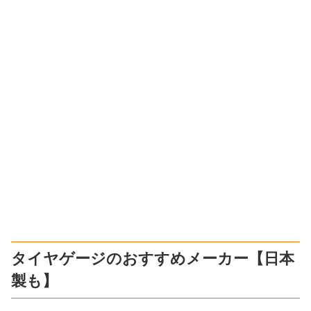
タイヤゲージのおすすめメーカー【日本
製も】