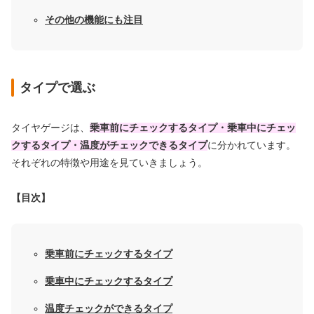
その他の機能にも注目
タイプで選ぶ
タイヤゲージは、
乗車前にチェックするタイプ・乗車中にチェッ
クするタイプ・温度がチェックできるタイプ
に分かれています。
それぞれの特徴や用途を見ていきましょう。
【目次】
乗車前にチェックするタイプ
乗車中にチェックするタイプ
温度チェックができるタイプ