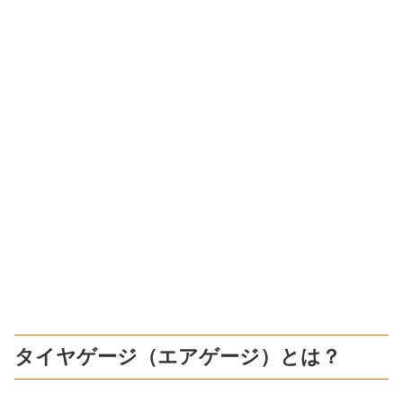
タイヤゲージ（エアゲージ）とは？