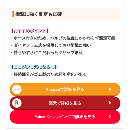
衝撃に強く測定も正確
【おすすめポイント】
・ホース付きのため、バルブの位置にかかわらず測定可能
・ダイヤフラム式を採用しており衝撃に強い
・持ちやすさにこだわったグリップ形状
【ここが少し気になる…】
・接続部分がゴム製のため経年劣化がある
Amazonで詳細を見る
楽天で詳細を見る
Yahoo!ショッピングで詳細を見る