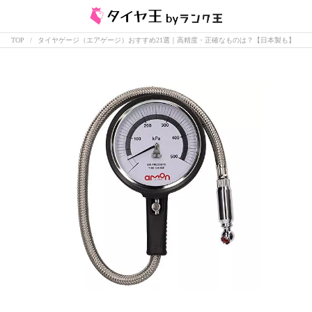
TOP
タイヤゲージ（エアゲージ）おすすめ21選｜高精度・正確なものは？【日本製も】