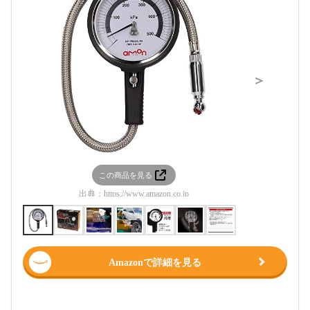
＞
この商品を見る
この
出典：
https://www.amazon.co.jp
出典：
htt
Amazonで詳細を見る