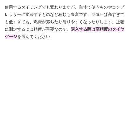
使用するタイミングでも変わりますが、単体で使うものやコンプ
レッサーに接続するものなど種類も豊富です。空気圧は高すぎて
も低すぎても、燃費が落ちたり滑りやすくなったりします。正確
に測定するには精度が重要なので、
購入する際は高精度のタイヤ
ゲージ
を選んでください。