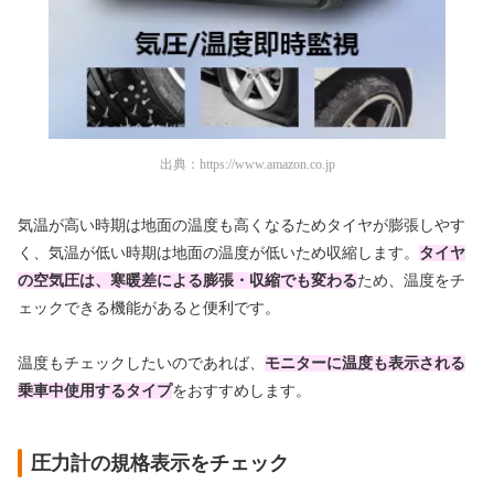
出典：
https://www.amazon.co.jp
気温が高い時期は地面の温度も高くなるためタイヤが膨張しやす
く、気温が低い時期は地面の温度が低いため収縮します。
タイヤ
の空気圧は、寒暖差による膨張・収縮でも変わる
ため、温度をチ
ェックできる機能があると便利です。
温度もチェックしたいのであれば、
モニターに温度も表示される
乗車中使用するタイプ
をおすすめします。
圧力計の規格表示をチェック