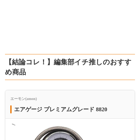
【結論コレ！】編集部イチ推しのおすす
め商品
エーモン(amon)
エアゲージ プレミアムグレード 8820
＜