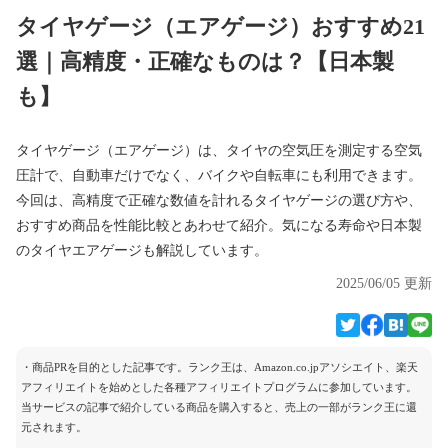
タイヤゲージ（エアゲージ）おすすめ21
選｜高精度・正確なものは？【日本製
も】
タイヤゲージ（エアゲージ）は、タイヤの空気圧を測定する空気
圧計で、自動車だけでなく、バイクや自転車にも利用できます。
今回は、高精度で正確な数値を計れるタイヤゲージの選び方や、
おすすめ商品を性能比較とあわせて紹介。気になる寿命や日本製
のタイヤエアゲージも解説しています。
2025/06/05 更新
・商品PRを目的とした記事です。ランク王は、Amazon.co.jpアソシエイト、楽天
アフィリエイトを始めとした各種アフィリエイトプログラムに参加しています。
当サービスの記事で紹介している商品を購入すると、売上の一部がランク王に還
元されます。