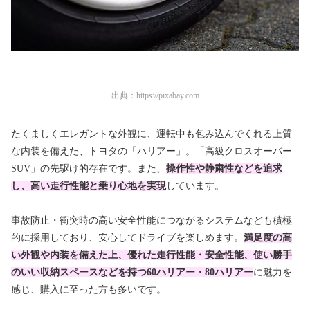
出典：
https://pixabay.com
たくましくエレガントな外観に、運転中も包み込んでくれる上質
な内装を備えた、トヨタの「ハリアー」
。「高級クロスオーバー
SUV」の先駆け的存在です
。また、
操作性や静粛性などを追求
し、高い走行性能と乗り心地を実現
しています。
事故防止・衝突時の高い安全性能につながるシステムなども積極
的に採用しており、安心してドライブを楽しめます。
満足度の高
い外観や内装を備えた上、優れた走行性能・安全性能、使い勝手
のいい収納スペースなどを持つ60ハリアー・80ハリアー
に魅力を
感じ、購入に至った方も多いです。