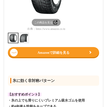
この商品を見る
この
出典：
https://www.amazon.co.jp
出典：
htt
Amazonで詳細を見る
氷に効く非対称パターン
【おすすめポイント】
・氷の上でも滑りにくいプレミアム吸水ゴムを使用
・約4年後も性能をキープできる