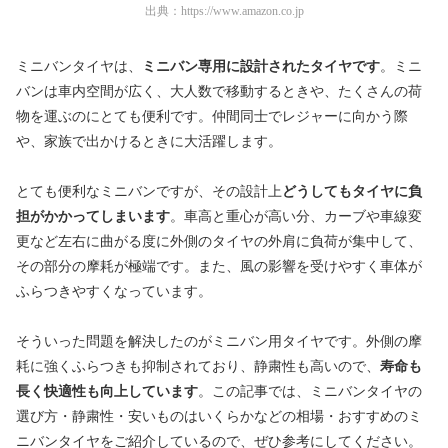
出典：
https://www.amazon.co.jp
ミニバンタイヤは、
ミニバン専用に設計されたタイヤです
。ミニ
バンは車内空間が広く、大人数で移動するときや、たくさんの荷
物を運ぶのにとても便利です。仲間同士でレジャーに向かう際
や、家族で出かけるときに大活躍します。
とても便利なミニバンですが、その設計上
どうしてもタイヤに負
担がかかってしまいます
。車高と重心が高い分、カーブや車線変
更など左右に曲がる度に外側のタイヤの外肩に負荷が集中して、
その部分の摩耗が極端です。また、風の影響を受けやすく車体が
ふらつきやすくなっています。
そういった問題を解決したのがミニバン用タイヤです。外側の摩
耗に強くふらつきも抑制されており、静粛性も高いので、
寿命も
長く快適性も向上しています
。この記事では、ミニバンタイヤの
選び方・静粛性・安いものはいくらかなどの相場・おすすめのミ
ニバンタイヤをご紹介しているので、ぜひ参考にしてください。