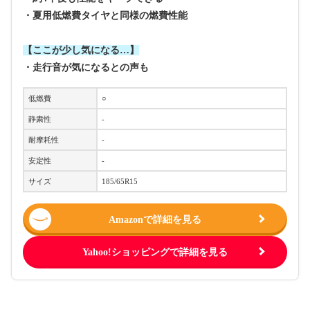
・夏用低燃費タイヤと同様の燃費性能
【ここが少し気になる…】
・走行音が気になるとの声も
低燃費
○
静粛性
-
耐摩耗性
-
安定性
-
サイズ
185/65R15
Amazonで詳細を見る
Yahoo!ショッピングで詳細を見る