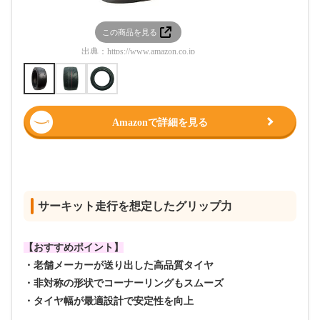
この商品を見る
この
出典：
https://www.amazon.co.jp
出典：
htt
Amazonで詳細を見る
サーキット走行を想定したグリップ力
【おすすめポイント】
・老舗メーカーが送り出した高品質タイヤ
・非対称の形状でコーナーリングもスムーズ
・タイヤ幅が最適設計で安定性を向上